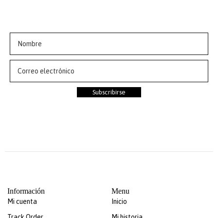
Suscríbete a nuestra newsletter y obtén 10% de
descuento en tu primer pedido
Subscribirse
Información
Menu
Mi cuenta
Inicio
Track Order
Mi historia