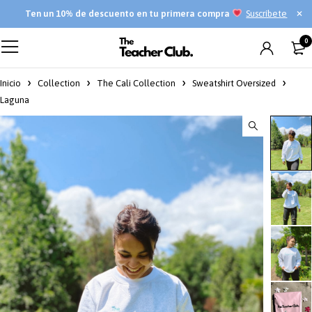
Ten
un 10% de descuento en tu primera compra
Suscríbete
0
Inicio
Collection
The Cali Collection
Sweatshirt Oversized
Laguna