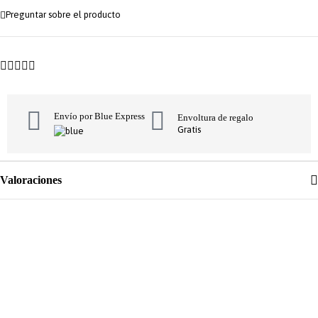
Preguntar sobre el producto
Envío por Blue Express
Envoltura de regalo
Gratis
Valoraciones
ÚNETE AL CLUB💗
Suscríbete a nuestra newsletter y obtén 10% de