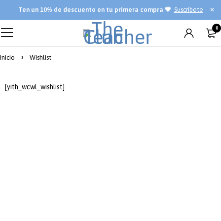
Ten
un 10% de descuento en tu primera compra 💗
Suscríbete
0
Inicio
Wishlist
[yith_wcwl_wishlist]