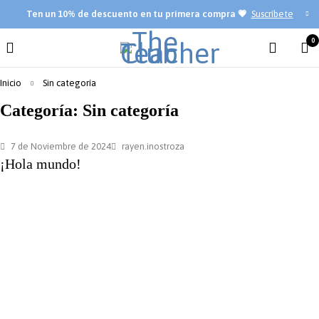
Ten
un 10% de descuento en tu primera compra 💗
Suscríbete
0
Inicio
Sin categoría
Categoría: Sin categoría
7 de Noviembre de 2024
rayen.inostroza
¡Hola mundo!