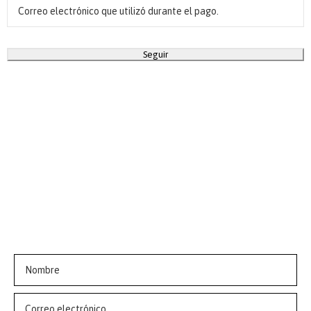
Seguir
ÚNETE AL CLUB💗
Suscríbete a nuestra newsletter y obtén 10% de
descuento en tu primer pedido